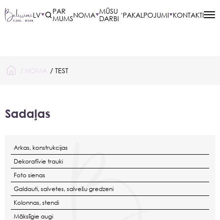
PAR
MŪSU
LV
NOMA
PAKALPOJUMI
KONTAKTI
MUMS
DARBI
/
NOMA
/ TEST
Sadaļas
Arkas, konstrukcijas
Dekoratīvie trauki
Foto sienas
Galdauti, salvetes, salvešu gredzeni
Kolonnas, stendi
Mākslīgie augi