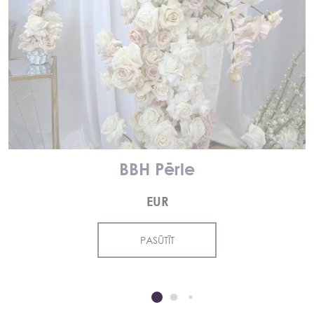
BBH Pērle
EUR
PASŪTĪT