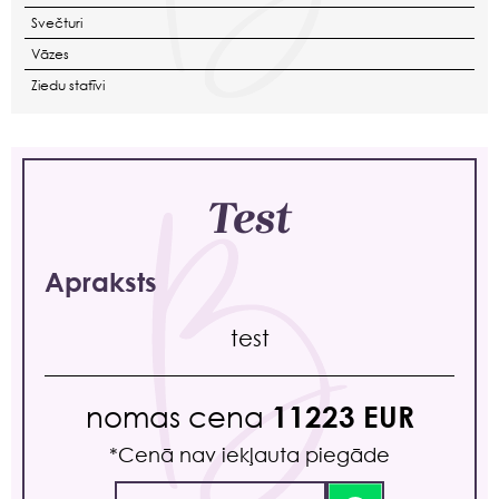
Svečturi
Vāzes
Ziedu statīvi
Test
Apraksts
test
nomas cena
11223 EUR
*Сenā nav iekļauta piegāde