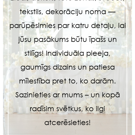
tekstils, dekorāciju noma —
parūpēsimies par katru detaļu, lai
jūsu pasākums būtu īpašs un
stilīgs! Individuāla pieeja,
gaumīgs dizains un patiesa
mīlestība pret to, ko darām.
Sazinieties ar mums – un kopā
radīsim svētkus, ko ilgi
atcerēsieties!