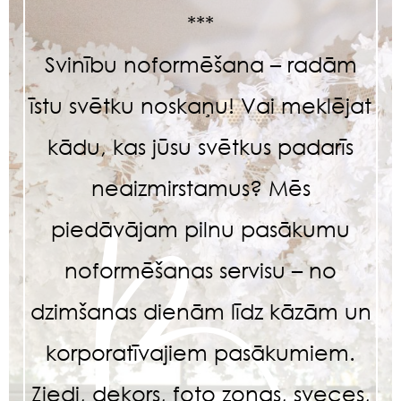
***
Svinību noformēšana – radām
īstu svētku noskaņu! Vai meklējat
kādu, kas jūsu svētkus padarīs
neaizmirstamus? Mēs
piedāvājam pilnu pasākumu
noformēšanas servisu – no
dzimšanas dienām līdz kāzām un
korporatīvajiem pasākumiem.
Ziedi, dekors, foto zonas, sveces,