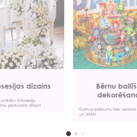
sesijas dizains
Bērnu ballī
dekorēšan
unikālu fotosesiju
mu jebkuram stilam
Katrs pasākums tiek veidots 
un iztēli!