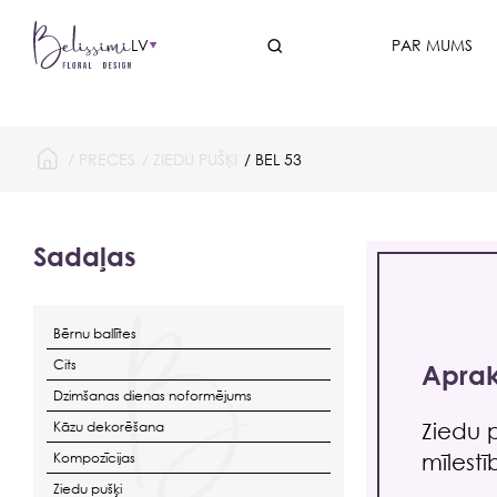
LV
PAR MUMS
/
PRECES
/
ZIEDU PUŠĶI
/ BEL 53
Sadaļas
Bērnu ballītes
Cits
Aprak
Dzimšanas dienas noformējums
Ziedu p
Kāzu dekorēšana
mīlest
Kompozīcijas
Ziedu pušķi