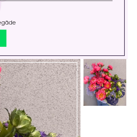
iegāde