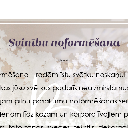
Svinību noformēšana
***
ormēšana – radām īstu svētku noskaņu! 
kas jūsu svētkus padarīs neaizmirstam
jam pilnu pasākumu noformēšanas serv
ienām līdz kāzām un korporatīvajiem
rs, foto zonas, sveces, tekstils, dekor