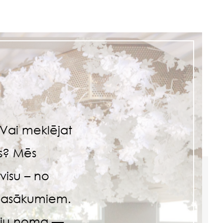
Vai meklējat
us? Mēs
isu – no
 pasākumiem.
āciju noma —