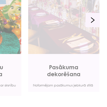
šu
Pasākuma
a
dekorēšana
ar sirsnību
Noformējam pasākumus jebkurā stilā