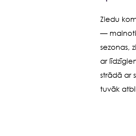
Ziedu komp
— mainoti
sezonas, 
ar līdzīgie
strādā ar 
tuvāk atb