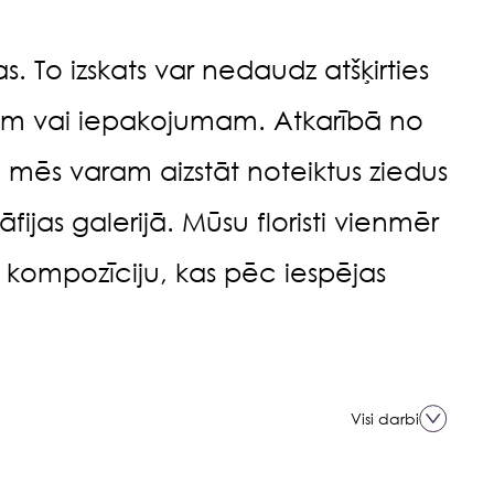
. To izskats var nedaudz atšķirties
am vai iepakojumam. Atkarībā no
 mēs varam aizstāt noteiktus ziedus
āfijas galerijā. Mūsu floristi vienmēr
t kompozīciju, kas pēc iespējas
Visi darbi