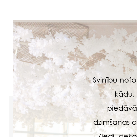
Svinību nof
kādu, 
piedāvā
dzimšanas d
Ziedi, deko