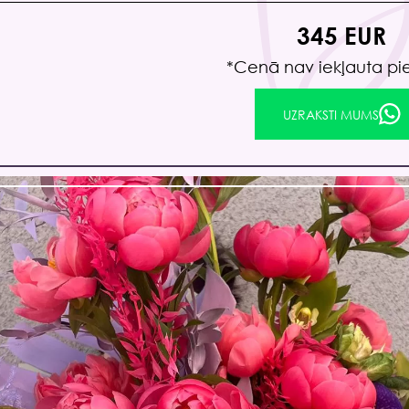
345 EUR
*Сenā nav iekļauta p
UZRAKSTI MUMS