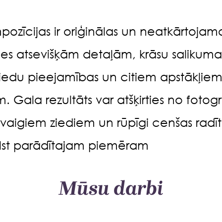
ozīcijas ir oriģinālas un neatkārtojamas
es atsevišķām detaļām, krāsu salikum
ziedu pieejamības un citiem apstākļiem
m. Gala rezultāts var atšķirties no fotogr
svaigiem ziediem un rūpīgi cenšas radī
ilst parādītajam piemēram
Mūsu darbi