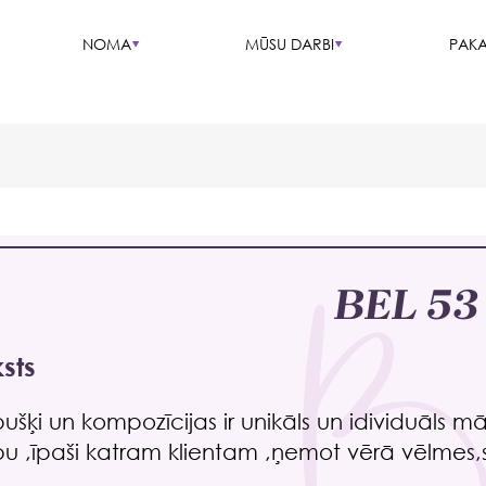
NOMA
MŪSU DARBI
PAKA
BEL 53
sts
ušķi un kompozīcijas ir unikāls un idividuāls mā
ību ,īpaši katram klientam ,ņemot vērā vēlmes,