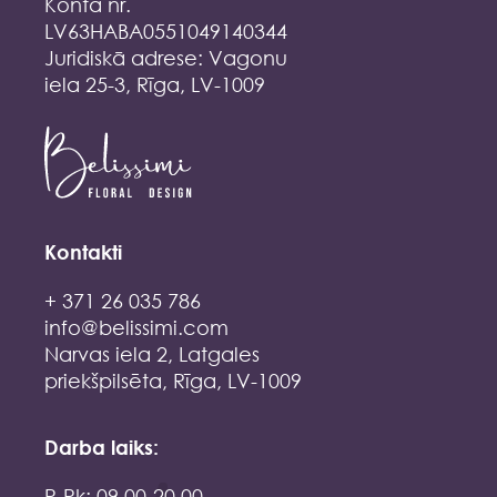
Konta nr.
LV63HABA0551049140344
Juridiskā adrese: Vagonu
iela 25-3, Rīga, LV-1009
Kontakti
+ 371 26 035 786
info@belissimi.com
Narvas iela 2, Latgales
priekšpilsēta, Rīga, LV-1009
Darba laiks:
P-Pk: 09.00-20.00