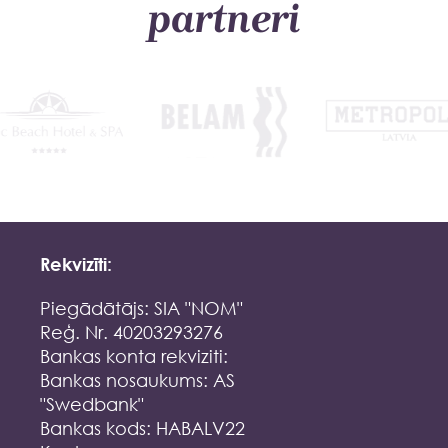
partneri
Rekvizīti:
Piegādātājs: SIA "NOM"
Reģ. Nr. 40203293276
Bankas konta rekviziti:
Bankas nosaukums: AS
"Swedbank"
Bankas kods: HABALV22