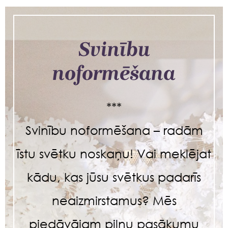
Svinību
noformēšana
***
Svinību noformēšana – radām
īstu svētku noskaņu! Vai meklējat
kādu, kas jūsu svētkus padarīs
neaizmirstamus? Mēs
piedāvājam pilnu pasākumu