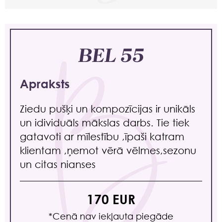
BEL 55
Apraksts
Ziedu pušķi un kompozīcijas ir unikāls
un idividuāls mākslas darbs. Tie tiek
gatavoti ar mīlestību ,īpaši katram
klientam ,ņemot vērā vēlmes,sezonu
un citas nianses
170 EUR
*Сenā nav iekļauta piegāde