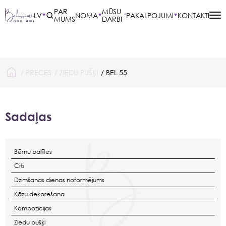
PAR
MŪSU
LV
NOMA
PAKALPOJUMI
KONTAKTI
MUMS
DARBI
/
PRECES
/
ZIEDU PUŠĶI
/ BEL 55
Sadaļas
Bērnu ballītes
Cits
Dzimšanas dienas noformējums
Kāzu dekorēšana
Kompozīcijas
Ziedu pušķi