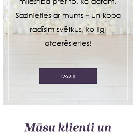
mīlestība pret to, ko darām.
Sazinieties ar mums – un kopā
radīsim svētkus, ko ilgi
atcerēsieties!
PASŪTĪT
Mūsu klienti un