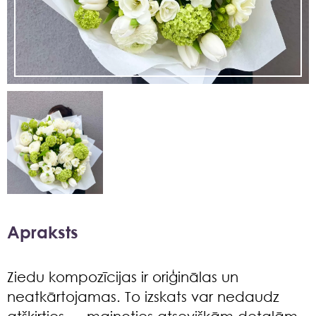
Apraksts
Ziedu kompozīcijas ir oriģinālas un
neatkārtojamas. To izskats var nedaudz
atšķirties — mainoties atsevišķām detaļām,