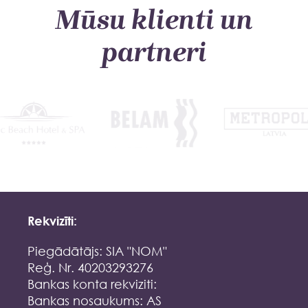
Mūsu klienti un
partneri
Rekvizīti:
Piegādātājs: SIA "NOM"
Reģ. Nr. 40203293276
Bankas konta rekviziti:
Bankas nosaukums: AS