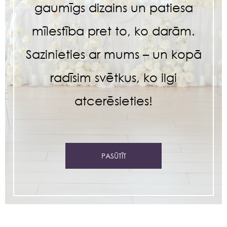
gaumīgs dizains un patiesa
mīlestība pret to, ko darām.
Sazinieties ar mums – un kopā
radīsim svētkus, ko ilgi
atcerēsieties!
PASŪTĪT