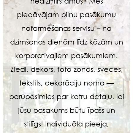
neaizmirstamus? Mēs
piedāvājam pilnu pasākumu
noformēšanas servisu – no
dzimšanas dienām līdz kāzām un
korporatīvajiem pasākumiem.
Ziedi, dekors, foto zonas, sveces,
tekstils, dekorāciju noma —
parūpēsimies par katru detaļu, lai
jūsu pasākums būtu īpašs un
stilīgs! Individuāla pieeja,