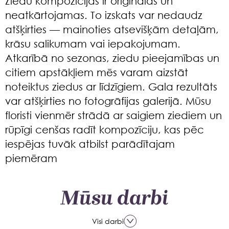
Ziedu kompozīcijas ir oriģinālas un
neatkārtojamas. To izskats var nedaudz
atšķirties — mainoties atsevišķām detaļām,
krāsu salikumam vai iepakojumam.
Atkarībā no sezonas, ziedu pieejamības un
citiem apstākļiem mēs varam aizstāt
noteiktus ziedus ar līdzīgiem. Gala rezultāts
var atšķirties no fotogrāfijas galerijā. Mūsu
floristi vienmēr strādā ar saigiem ziediem un
rūpīgi cenšas radīt kompozīciju, kas pēc
iespējas tuvāk atbilst parādītajam
piemēram
Mūsu darbi
Visi darbi