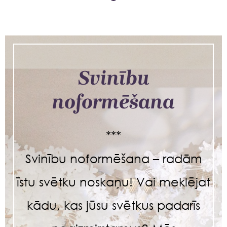
Svinību
noformēšana
***
Svinību noformēšana – radām
īstu svētku noskaņu! Vai meklējat
kādu, kas jūsu svētkus padarīs