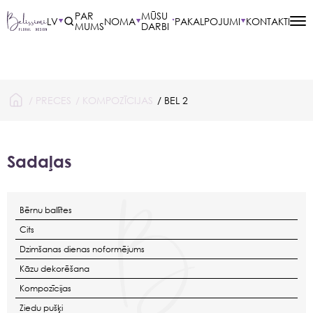
PAR
MŪSU
LV
NOMA
PAKALPOJUMI
KONTAKTI
MUMS
DARBI
/
PRECES
/
KOMPOZĪCIJAS
/ BEL 2
Sadaļas
Bērnu ballītes
Cits
Dzimšanas dienas noformējums
Kāzu dekorēšana
Kompozīcijas
Ziedu pušķi