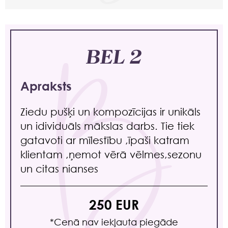
BEL 2
Apraksts
Ziedu pušķi un kompozīcijas ir unikāls
un idividuāls mākslas darbs. Tie tiek
gatavoti ar mīlestību ,īpaši katram
klientam ,ņemot vērā vēlmes,sezonu
un citas nianses
250 EUR
*Сenā nav iekļauta piegāde