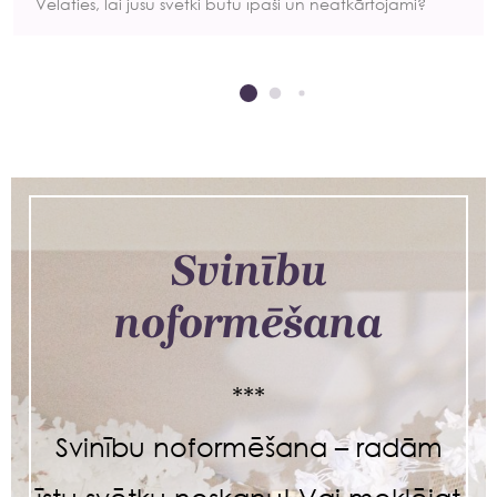
Vēlaties, lai jūsu svētki būtu īpaši un neatkārtojami?
Svinību
noformēšana
***
Svinību noformēšana – radām