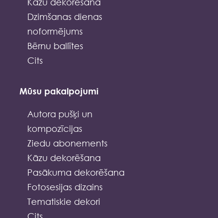
Kāzu dekorēšana
Dzimšanas dienas
noformējums
Bērnu ballītes
Cits
Mūsu pakalpojumi
Autora pušķi un
kompozīcijas
Ziedu abonements
Kāzu dekorēšana
Pasākuma dekorēšana
Fotosesijas dizains
Tematiskie dekori
Cits