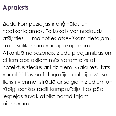
Apraksts
Ziedu kompozīcijas ir oriģinālas un
neatkārtojamas. To izskats var nedaudz
atšķirties — mainoties atsevišķām detaļām,
krāsu salikumam vai iepakojumam.
Atkarībā no sezonas, ziedu pieejamības un
citiem apstākļiem mēs varam aizstāt
noteiktus ziedus ar līdzīgiem. Gala rezultāts
var atšķirties no fotogrāfijas galerijā. Mūsu
floristi vienmēr strādā ar saigiem ziediem un
rūpīgi cenšas radīt kompozīciju, kas pēc
iespējas tuvāk atbilst parādītajam
piemēram