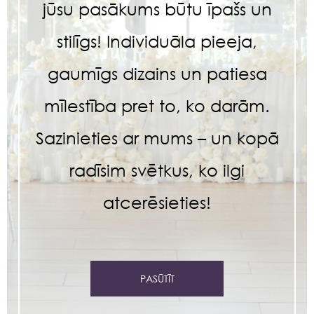
jūsu pasākums būtu īpašs un
stilīgs! Individuāla pieeja,
gaumīgs dizains un patiesa
mīlestība pret to, ko darām.
Sazinieties ar mums – un kopā
radīsim svētkus, ko ilgi
atcerēsieties!
PASŪTĪT