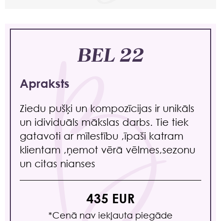
BEL 22
Apraksts
Ziedu pušķi un kompozīcijas ir unikāls
un idividuāls mākslas darbs. Tie tiek
gatavoti ar mīlestību ,īpaši katram
klientam ,ņemot vērā vēlmes,sezonu
un citas nianses
435 EUR
*Сenā nav iekļauta piegāde