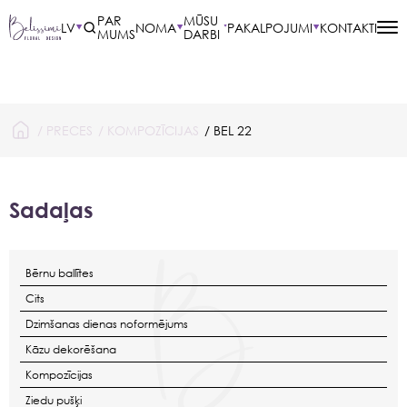
PAR
MŪSU
LV
NOMA
PAKALPOJUMI
KONTAKTI
MUMS
DARBI
/
PRECES
/
KOMPOZĪCIJAS
/ BEL 22
Sadaļas
Bērnu ballītes
Cits
Dzimšanas dienas noformējums
Kāzu dekorēšana
Kompozīcijas
Ziedu pušķi