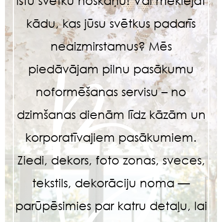
īstu svētku noskaņu! Vai meklējat
kādu, kas jūsu svētkus padarīs
neaizmirstamus? Mēs
piedāvājam pilnu pasākumu
noformēšanas servisu – no
dzimšanas dienām līdz kāzām un
korporatīvajiem pasākumiem.
Ziedi, dekors, foto zonas, sveces,
tekstils, dekorāciju noma —
parūpēsimies par katru detaļu, lai