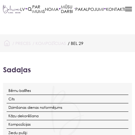
PAR
MŪSU
LV
NOMA
PAKALPOJUMI
KONTAKTI
MUMS
DARBI
/
PRECES
/
KOMPOZĪCIJAS
/ BEL 29
Sadaļas
Bērnu ballītes
Cits
Dzimšanas dienas noformējums
Kāzu dekorēšana
Kompozīcijas
Ziedu pušķi