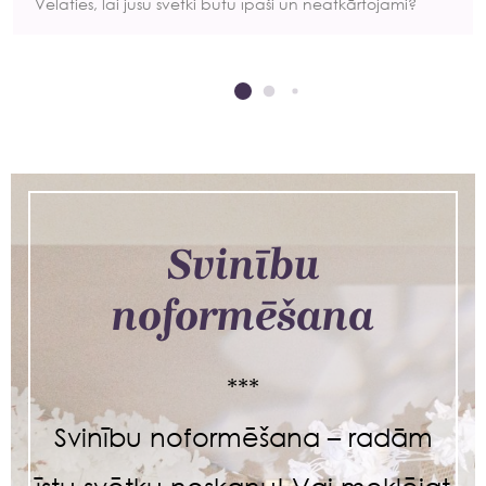
Vēlaties, lai jūsu svētki būtu īpaši un neatkārtojami?
Svinību
noformēšana
***
Svinību noformēšana – radām