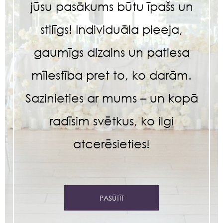
jūsu pasākums būtu īpašs un
stilīgs! Individuāla pieeja,
gaumīgs dizains un patiesa
mīlestība pret to, ko darām.
Sazinieties ar mums – un kopā
radīsim svētkus, ko ilgi
atcerēsieties!
PASŪTĪT