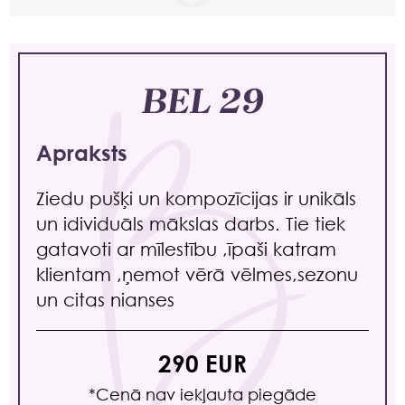
BEL 29
Apraksts
Ziedu pušķi un kompozīcijas ir unikāls
un idividuāls mākslas darbs. Tie tiek
gatavoti ar mīlestību ,īpaši katram
klientam ,ņemot vērā vēlmes,sezonu
un citas nianses
290 EUR
*Сenā nav iekļauta piegāde