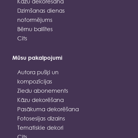
Kāzu dekorēšana
Dzimšanas dienas
noformējums
Bērnu ballītes
Cits
Mūsu pakalpojumi
Autora pušķi un
kompozīcijas
Ziedu abonements
Kāzu dekorēšana
Pasākuma dekorēšana
Fotosesijas dizains
Tematiskie dekori
Cits