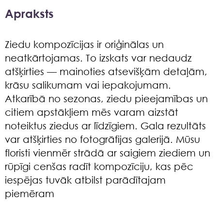
Apraksts
Ziedu kompozīcijas ir oriģinālas un
neatkārtojamas. To izskats var nedaudz
atšķirties — mainoties atsevišķām detaļām,
krāsu salikumam vai iepakojumam.
Atkarībā no sezonas, ziedu pieejamības un
citiem apstākļiem mēs varam aizstāt
noteiktus ziedus ar līdzīgiem. Gala rezultāts
var atšķirties no fotogrāfijas galerijā. Mūsu
floristi vienmēr strādā ar saigiem ziediem un
rūpīgi cenšas radīt kompozīciju, kas pēc
iespējas tuvāk atbilst parādītajam
piemēram