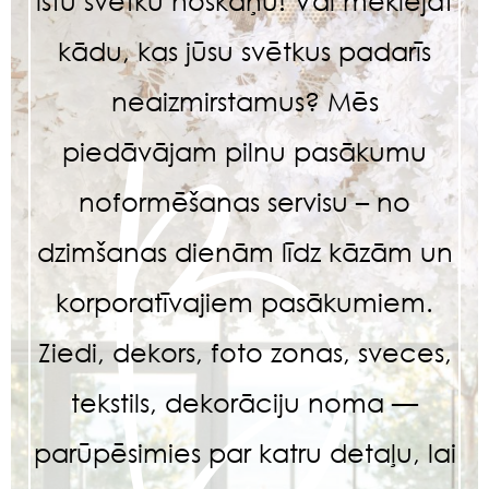
īstu svētku noskaņu! Vai meklējat
kādu, kas jūsu svētkus padarīs
neaizmirstamus? Mēs
piedāvājam pilnu pasākumu
noformēšanas servisu – no
dzimšanas dienām līdz kāzām un
korporatīvajiem pasākumiem.
Ziedi, dekors, foto zonas, sveces,
tekstils, dekorāciju noma —
parūpēsimies par katru detaļu, lai