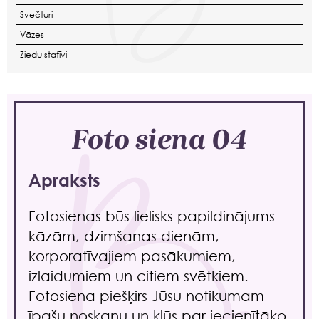
Svečturi
Vāzes
Ziedu statīvi
Foto siena 04
Apraksts
Fotosienas būs lielisks papildinājums
kāzām, dzimšanas dienām,
korporatīvajiem pasākumiem,
izlaidumiem un citiem svētkiem.
Fotosiena piešķirs Jūsu notikumam
īpašu noskaņu un kļūs par iecienītāko