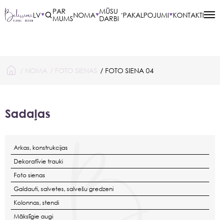
PAR
MŪSU
LV
NOMA
PAKALPOJUMI
KONTAKTI
MUMS
DARBI
/
NOMA
/
FOTO SIENAS
/ FOTO SIENA 04
Sadaļas
Arkas, konstrukcijas
Dekoratīvie trauki
Foto sienas
Galdauti, salvetes, salvešu gredzeni
Kolonnas, stendi
Mākslīgie augi