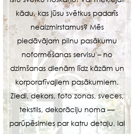
kādu, kas jūsu svētkus padarīs
neaizmirstamus? Mēs
piedāvājam pilnu pasākumu
noformēšanas servisu – no
dzimšanas dienām līdz kāzām un
korporatīvajiem pasākumiem.
Ziedi, dekors, foto zonas, sveces,
tekstils, dekorāciju noma —
parūpēsimies par katru detaļu, lai