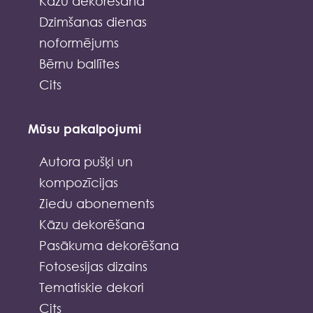
Kāzu dekorēšana
Dzimšanas dienas
noformējums
Bērnu ballītes
Cits
Mūsu pakalpojumi
Autora pušķi un
kompozīcijas
Ziedu abonements
Kāzu dekorēšana
Pasākuma dekorēšana
Fotosesijas dizains
Tematiskie dekori
Cits