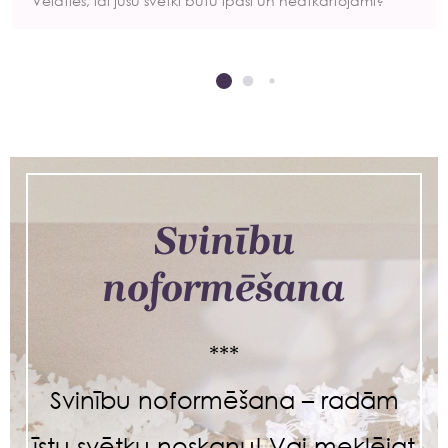
Vēlaties, lai jūsu svētki būtu īpaši un neatkārtojami?
Svinību
noformēšana
***
Svinību noformēšana – radām
īstu svētku noskaņu! Vai meklējat