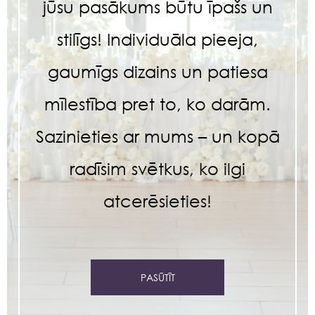
jūsu pasākums būtu īpašs un
stilīgs! Individuāla pieeja,
gaumīgs dizains un patiesa
mīlestība pret to, ko darām.
Sazinieties ar mums – un kopā
radīsim svētkus, ko ilgi
atcerēsieties!
PASŪTĪT