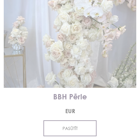
BBH Pērle
EUR
PASŪTĪT