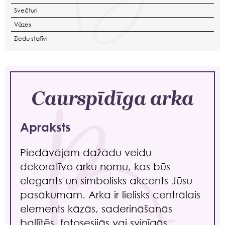
Svečturi
Vāzes
Ziedu statīvi
Caurspīdīga arka
Apraksts
Piedāvājam dažādu veidu
dekoratīvo arku nomu, kas būs
elegants un simbolisks akcents Jūsu
pasākumam. Arka ir lielisks centrālais
elements kāzās, saderināšanās
ballītēs, fotosesijās vai svinīgās