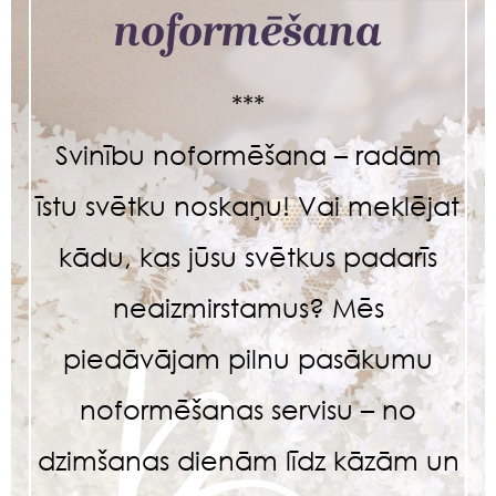
noformēšana
***
Svinību noformēšana – radām
īstu svētku noskaņu! Vai meklējat
kādu, kas jūsu svētkus padarīs
neaizmirstamus? Mēs
piedāvājam pilnu pasākumu
noformēšanas servisu – no
dzimšanas dienām līdz kāzām un