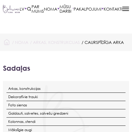
PAR
MŪSU
LV
NOMA
PAKALPOJUMI
KONTAKTI
MUMS
DARBI
/
NOMA
/
ARKAS, KONSTRUKCIJAS
/ CAURSPĪDĪGA ARKA
Sadaļas
Arkas, konstrukcijas
Dekoratīvie trauki
Foto sienas
Galdauti, salvetes, salvešu gredzeni
Kolonnas, stendi
Mākslīgie augi