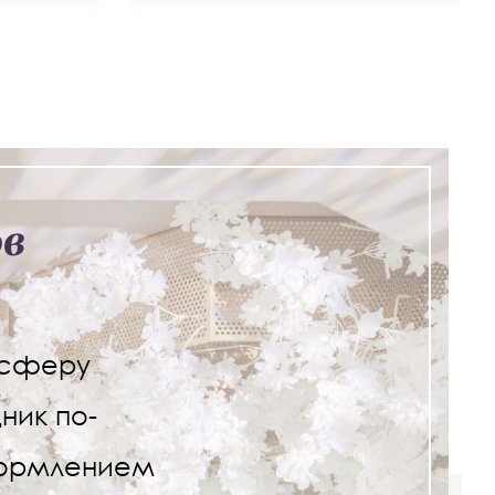
в
осферу
ник по-
формлением