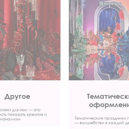
Другое
Тематическ
оформлен
роект для нас — это
сть показать креатив и
Тематические праздники 
ионализм
— волшебство в каждой д