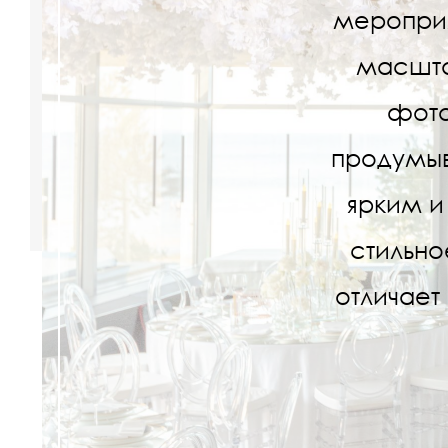
мероприя
масшта
фото
продумыв
ярким и
стильно
отличает