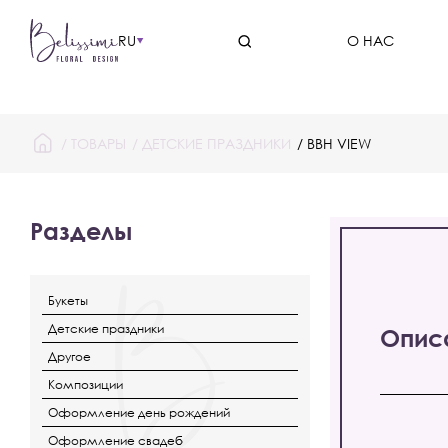
RU
О НАС
/
ТОВАРЫ
/
ДЕТСКИЕ ПРАЗДНИКИ
/ BBH VIEW
Разделы
Букеты
Детские праздники
Опис
Другое
Композиции
Оформление день рождений
Оформление свадеб