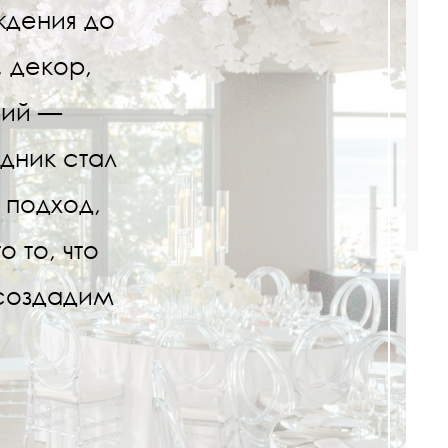
ждения до
 декор,
ний —
дник стал
 подход,
 то, что
 создадим