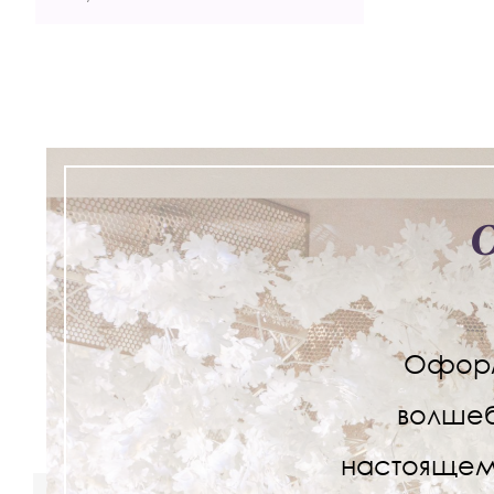
Оформ
волшеб
настоящем